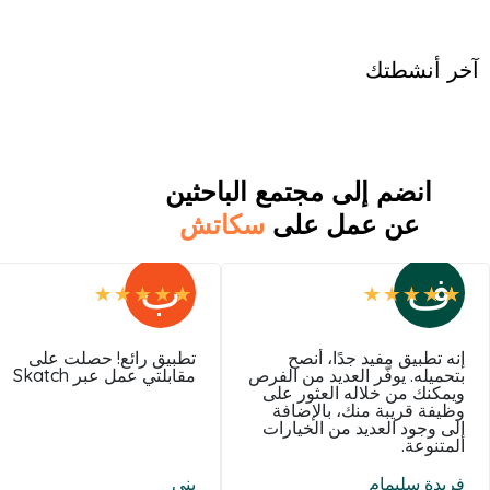
آخر أنشطتك
انضم إلى مجتمع الباحثين
عن عمل على
سكاتش
ف
ب
إنه تطبيق مفيد جدًا، أنصح
تطبيق رائع! حصلت على
بتحميله. يوفّر العديد من الفرص
مقابلتي عمل عبر Skatch
ويمكنك من خلاله العثور على
وظيفة قريبة منك، بالإضافة
إلى وجود العديد من الخيارات
المتنوعة.
فريدة سليمام
بني