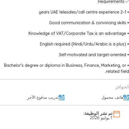
✅ Requirements:
• 1–2 years UAE telesales/call centre experience
• Good communication & convincing skills
• Knowledge of VAT/Corporate Tax is an advantage
• English required (Hindi/Urdu/Arabic is a plus)
• Self-motivated and target-oriented
• Bachelor’s degree or diploma in Business, Finance, Marketing, or
related field.
الحوافز
هاتف محمول
تدريب مدفوع الأجر
تم نشر الوظيفة:
1 يوليو 2026