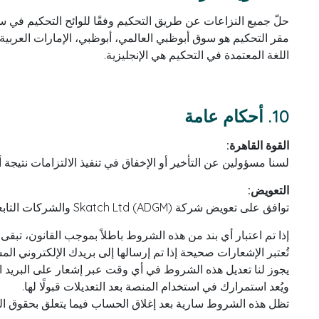
حلّ جميع النزاعات عن طريق التحكيم وفقًا للوائح التحكيم في 
مقر التحكيم هو سوق أبوظبي العالمي، أبوظبي، الإمارات العربية 
اللغة المعتمدة في التحكيم هي الإنجليزية.
10. أحكام عامة
القوة القاهرة:
لسنا مسؤولين عن التأخير أو الإخفاق في تنفيذ الالتزامات نتيجة 
التعويض:
توافق على تعويض شركة Skatch Ltd (ADGM) والشركات التابعة لها عن أي مطالبات ناتجة عن إساءة استخدامك للخدمة أو خرقك لهذه الشروط أو أي قوانين معمول بها.
إذا تم اعتبار أي بند من هذه الشروط باطلاً بموجب القانون، تبقى 
تُعتبر الإشعارات صحيحة إذا تم إرسالها إلى بريدك الإلكتروني الم
يجوز لنا تعديل هذه الشروط في أي وقت عبر إشعار على البريد الإ
ويُعد استمرارك في استخدام المنصة بعد التعديلات قبولًا لها.
تظل هذه الشروط سارية بعد إغلاق الحساب فيما يتعلق بحقوق الملك