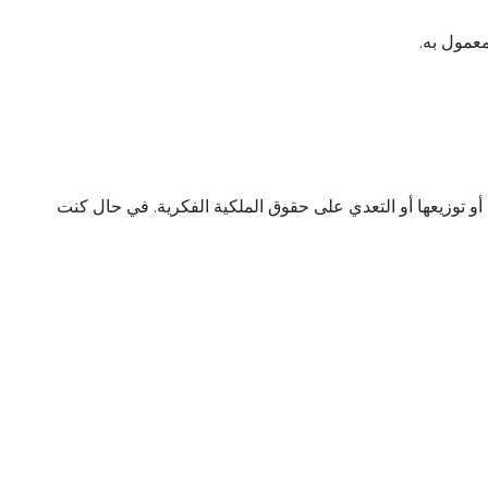
معمول به.
لخدمات المتاحة على المنصة هي ملك حصري لشركة Skatch Ltd. لا يجوز إعادة إنتاجها أو توزيعها أو التعدي على حقوق الملكية الفكرية. في حال كنت