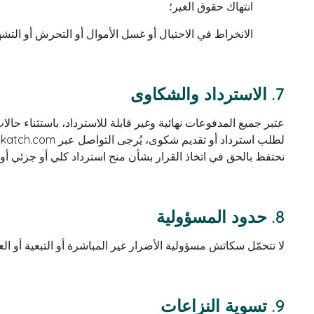
انتهاك حقوق الغير؛
الانخراط في الاحتيال أو غسل الأموال أو التحرش أو التشه
7. الاسترداد والشكاوى
عتبر جميع المدفوعات نهائية وغير قابلة للاسترداد، باستثناء حالات
لطلب استرداد أو تقديم شكوى، يُرجى التواصل عبر hello@skatch.com خلال 7 أيام من تاريخ الشراء مع توضيح كامل للحالة.
نحتفظ بالحق في اتخاذ القرار بشأن منح استرداد كلي أو جزئي أو
8. حدود المسؤولية
لا تتحمّل سكاتش مسؤولية الأضرار غير المباشرة أو التبعية أو العقابية. وت
9. تسوية النزاعات