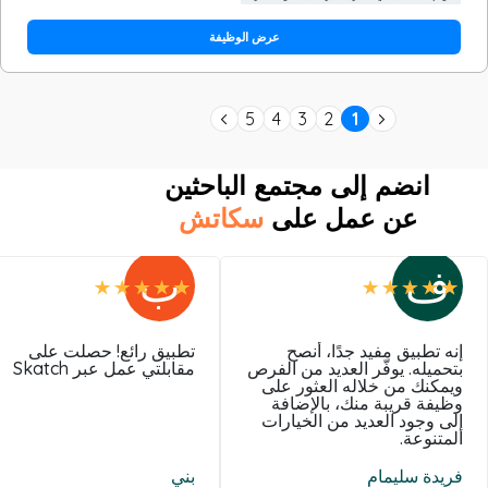
عرض الوظيفة
5
4
3
2
1
انضم إلى مجتمع الباحثين
عن عمل على
سكاتش
ف
ب
إنه تطبيق مفيد جدًا، أنصح
تطبيق رائع! حصلت على
بتحميله. يوفّر العديد من الفرص
مقابلتي عمل عبر Skatch
ويمكنك من خلاله العثور على
وظيفة قريبة منك، بالإضافة
إلى وجود العديد من الخيارات
المتنوعة.
فريدة سليمام
بني