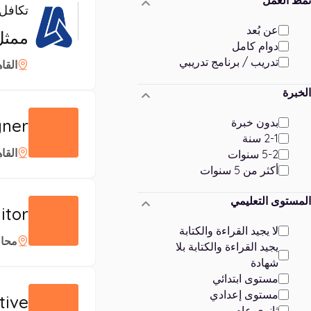
تكافل
عن بُعد
ممثل
دوام كامل
تدريب / برنامج تدريبي
القا
الخبرة
gner
بدون خبرة
2-1 سنة
القا
5-2 سنوات
أكثر من 5 سنوات
المستوى التعليمي
itor
لا يجيد القراءة والكتابة
محاف
يجيد القراءة والكتابة بلا
شهادة
مستوى ابتدائي
مستوى إعدادي
tive
ثانوي عام