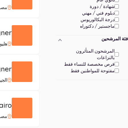
شهادة / دورة
مصر
دبلوم فني / مهني
درجة البكالوريوس
ماجستير / دكتوراه
gner
فئة المرشحين
هليو
المرشحون المتأثرون
بالنزاعات
فرص مخصصة للنساء فقط
gner
مفتوحة للمواطنين فقط
الجي
airo
مصر