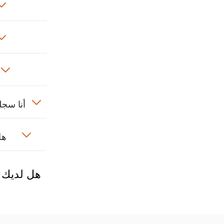
أنا سج
هل
هل لديك 