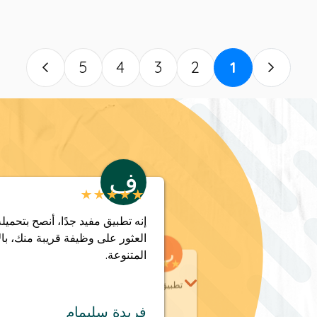
5
4
3
2
1
ف
إنه تطبيق مفيد جدًا، أنصح بتحميل
العثور على وظيفة قريبة منك، بال
ب
المتنوعة.
تطبيق رائع! حصلت على مقابلتي عمل عبر Skatch
فريدة سليمام